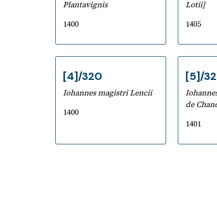
Plantavignis
Lotii]
1400
1405
[4]/320
[5]/3
Iohannes magistri Lencii
Iohannes
de Chano
1400
1401