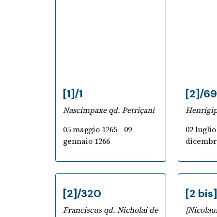
Digital
Library
[1]/1
[2]/6
Nascimpaxe qd. Petriçani
Henrigip
05 maggio 1265 - 09
02 luglio
gennaio 1266
dicembr
[2]/320
[2 bis
Franciscus qd. Nicholai de
[Nicolau