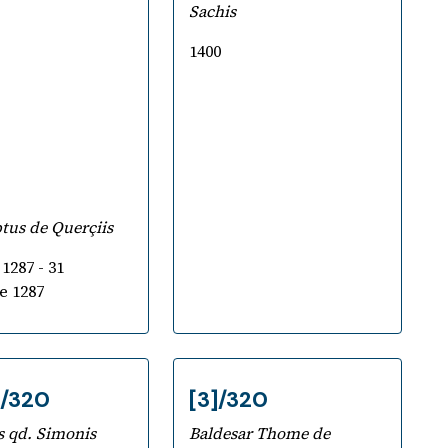
Sachis
1400
Digital
Library
9
tus de Querçiis
 1287 - 31
e 1287
]/320
[3]/320
s qd. Simonis
Baldesar Thome de