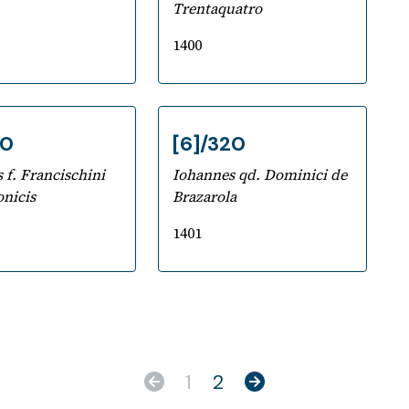
Trentaquatro
1400
20
[6]/320
 f. Francischini
Iohannes qd. Dominici de
nicis
Brazarola
1401
1
2