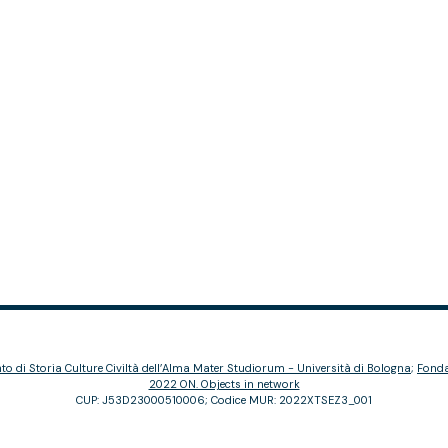
o di Storia Culture Civiltà dell’Alma Mater Studiorum - Università di Bologna
;
Fonda
2022 ON. Objects in network
CUP: J53D23000510006; Codice MUR: 2022XTSEZ3_001